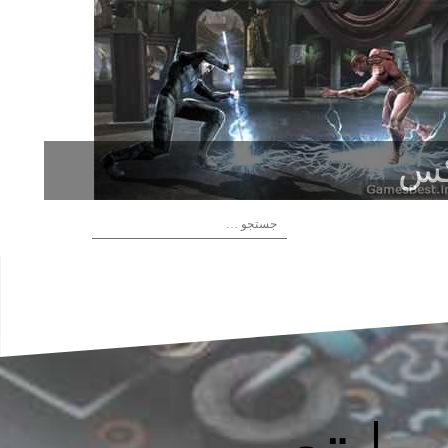
تعمیرات کنسول ها
ج
س
ت
ج
و
ب
افیک
ر
ا
ی
: